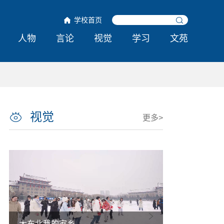
学校首页
人物
言论
视觉
学习
文苑
视觉
更多>
热雪铸舰向深蓝 青春共绘强国卷
哈工程举行第