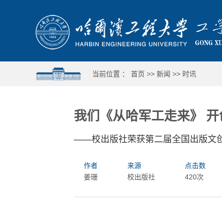
当前位置 ：
首页
>>
新闻
>>
时讯
我们《从哈军工走来》 
——校出版社荣获第二届全国出版文创
作者
来源
点击数
姜珊
校出版社
420次