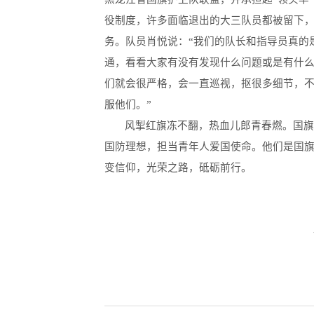
役制度，许多面临退出的大三队员都被留下
务。队员肖悦说：“我们的队长和指导员真的
通，看看大家有没有发现什么问题或是有什
们就会很严格，会一直巡视，抠很多细节，
服他们。”
风掣红旗冻不翻，热血儿郎青春燃。国
国防理想，担当青年人爱国使命。他们是国
变信仰，光荣之路，砥砺前行。