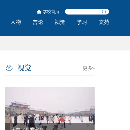
学校首页
人物
言论
视觉
学习
文苑
视觉
更多>
大东北我的家乡
热雪铸舰向深