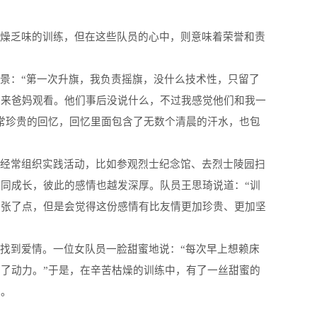
枯燥乏味的训练，但在这些队员的心中，则意味着荣誉和责
景：“第一次升旗，我负责摇旗，没什么技术性，只留了
叫来爸妈观看。他们事后没说什么，不过我感觉他们和我一
常珍贵的回忆，回忆里面包含了无数个清晨的汗水，也包
还经常组织实践活动，比如参观烈士纪念馆、去烈士陵园扫
同成长，彼此的感情也越发深厚。队员王思琦说道：“训
夸张了点，但是会觉得这份感情有比友情更加珍贵、更加坚
找到爱情。一位女队员一脸甜蜜地说：“每次早上想赖床
了动力。”于是，在辛苦枯燥的训练中，有了一丝甜蜜的
贵。