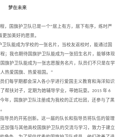
梦在未来
程，国旗护卫队已是一个“居上有方，居下有序，练时严
着更加美好的愿景。
护卫队能成为学校的一张名片，当校友返校时，能通过国
工程；我也期待国旗护卫队能成为一张招生名片，能够体现
待国旗护卫队能成为一张志愿服务名片，队员们不只是在学
人热爱国旗、热爱祖国。”
队员们每学期都会深入各小学进行爱国主义教育和海洋知识
成了帮扶对子，定期为她辅导学业，带她玩耍。
年
2015
6
，今年，国旗护卫队注册成为我校的正式社团，还参与了黑
选。
和指导员的开拓创新。这一届的队长和指导员将队伍的管理
们还加强与其他高校国旗护卫队的交流与学习，致力于建立
”的角色。为了留住优秀的国旗护卫队成员，他们改善了退