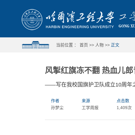
当前位置 ：
首页
>>
人物
>>
正文
风掣红旗冻不翻 热血儿郎
——写在我校国旗护卫队成立10周年
作者
来源
点击数
孙梦尘
工学周报
1,409次
哈工程举行第十六届合唱与重唱比赛