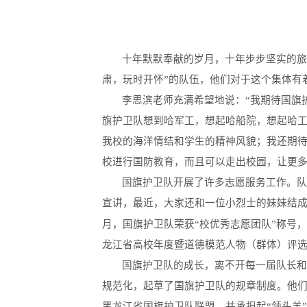
十年默默奉献的岁月，十年步步坚实的旅
肃，玩时开怀”的队伍，他们对于这个集体有
李思滨老师充满希望地说：“我期待国旗
旗护卫队想到哈军工，想起哈船院，想起哈
我校的海洋情结和学生的精神风貌；我还期
校进行国防教育，而且可以走出校园，让更多
国旗护卫队开展了许多志愿服务工作。
宣讲，最近，大家还和一位小烈士的妹妹结
月，国旗护卫队荣获“校优秀志愿团队”称号
龙江省高校年度暨道德模范人物（群体）评
国旗护卫队的成长，离不开每一届队长
规范化，起草了国旗护卫队的规章制度。他
黑龙江省国旗护卫队联盟，并承担起“领头羊