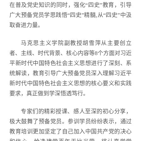
在普及党史知识的同时，强化“四史”教育，引导
广大预备党员学思践悟“四史”精髓,从“四史”中汲
取奋进力量。
马克思主义学院副教授胡雪萍从主要创立
者、主线、时代背景、核心内容等8个方面对习近
平新时代中国特色社会主义思想进行了深刻、系
统解读，教育引导广大预备党员深入理解习近平
新时代中国特色社会主义思想的核心要义和实践
要求，真正做到学深悟透笃行。
专家们的精彩授课、感人至深的初心分享，
极大鼓舞了预备党员。参训学员纷纷表示，通过
教育培训更加坚定了自己加入中国共产党的决心