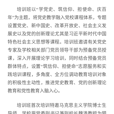
培训班以“学党史、筑信仰、担使命、庆百
年”为主题，将党史教学融入党校课程体系，专题
设置党史、新中国史、改革开放史、社会主义发
展史以及党的创新理论尤其是习近平新时代中国
特色社会主义思想等课程。培训班邀请有关党史
专家及学校相关部门党员领导干部为预备党员授
课，深入开展理论学习培训，同时结合预备党员
群体特点，设置“筑信仰、担使命”志愿服务和实
践培训课程，多角度、全方位调动教育培训对象
的积极性主动性，推进党史教育、党的创新理论
教育和党性教育入脑入心。
培训班首次培训特邀马克思主义学院博士生
导师、学校原党委副书记兼副校长魏潾教授为预