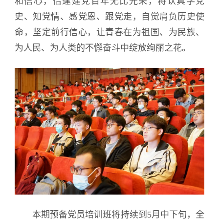
和信心，恰逢建党百年无比光荣，将认真学党
史、知党情、感党恩、跟党走，自觉肩负历史使
命，坚定前行信心，让青春在为祖国、为民族、
为人民、为人类的不懈奋斗中绽放绚丽之花。
本期预备党员培训班将持续到5月中下旬，全