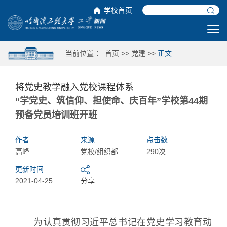
学校首页
当前位置 ：
首页
>>
党建
>>
正文
将党史教学融入党校课程体系
“学党史、筑信仰、担使命、庆百年”学校第44期
预备党员培训班开班
作者
来源
点击数
高峰
党校/组织部
290次
更新时间
2021-04-25
分享
为认真贯彻习近平总书记在党史学习教育动