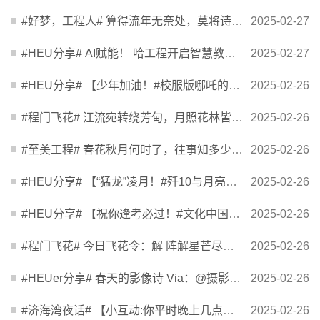
#好梦，工程人# 算得流年无奈处，莫将诗句祝苍华。 摄影｜赵梦含 ​​​
2025-02-27
#HEU分享# AI赋能！ 哈工程开启智慧教学2.0时代 http://t.cn/A61jesf5 ​​​
2025-02-27
#HEU分享# 【少年加油！#校服版哪吒的高考祝福#】#明天高考100天倒计时#，校服版哪吒前来祝福，...
2025-02-26
#程门飞花# 江流宛转绕芳甸，月照花林皆似霰。 摄影｜蓝猫同学 ​​​
2025-02-26
#至美工程# 春花秋月何时了，往事知多少 摄影｜蓝猫同学 ​​​
2025-02-26
#HEU分享# 【“猛龙”凌月！#歼10与月亮同框上演硬核浪漫#】近日，空军某部组织飞行训练，战机...
2025-02-26
#HEU分享# 【祝你逢考必过！#文化中国行看成语中的情绪价值#】#用成语表达四六级查分心情#：稳...
2025-02-26
#程门飞花# 今日飞花令：解 阵解星芒尽，营空海雾消。 摄影｜蓝猫同学 ​​​
2025-02-26
#HEUer分享# 春天的影像诗 Via：@摄影日课 ​​​
2025-02-26
#济海湾夜话# 【小互动:你平时晚上几点睡觉？】#长期熬夜晚睡消耗气血# http://t.cn/A61Omvio ...
2025-02-26