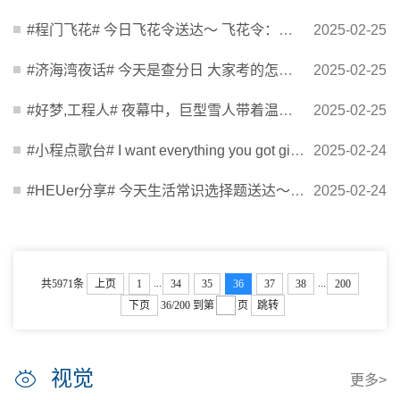
#程门飞花# 今日飞花令送达～ 飞花令：楼 危楼高百尺，手可摘星辰。 大家快来对起来叭[心] ​...
2025-02-25
#济海湾夜话# 今天是查分日 大家考的怎么样呀？ 来跟小程分享一下 你理想的读研学校和专业吧[...
2025-02-25
#好梦,工程人# 夜幕中，巨型雪人带着温暖笑意 在欧式建筑旁守望 愿你今晚的梦 也如这场景般，...
2025-02-25
#小程点歌台# I want everything you got gimme love yeah I can be your spice so pour me up...
2025-02-24
#HEUer分享# 今天生活常识选择题送达～ 以下哪种食物不能和牛奶一起大量食用？[心] http://t.c...
2025-02-24
...
...
共5971条
上页
1
34
35
36
37
38
200
下页
36/200
到第
页
跳转
视觉
更多>