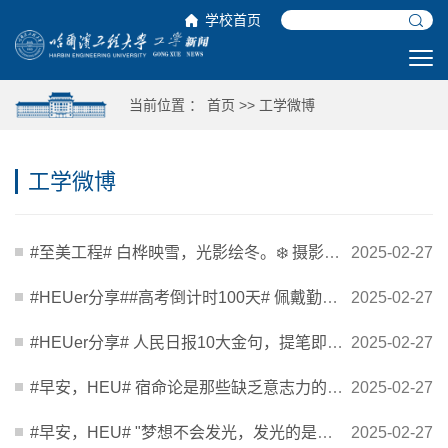
学校首页
当前位置 ：
首页
>>
工学微博
工学微博
#至美工程# 白桦映雪，光影绘冬。❄️ 摄影｜蓝猫同学 ​​​
2025-02-27
#HEUer分享##高考倒计时100天# 佩戴勤奋徽章，怀揣必胜信念，高唱“风雨兼程，梦想成真”！今...
2025-02-27
#HEUer分享# 人民日报10大金句，提笔即封神！ via：@环球纪录频道 ​​​
2025-02-27
#早安，HEU# 宿命论是那些缺乏意志力的弱者的借口。 ——罗曼·罗兰 早安[太阳] ​​​
2025-02-27
#早安，HEU# "梦想不会发光，发光的是追梦的你，只要方向坚定，无所谓走走停停，快也好慢也好，...
2025-02-27