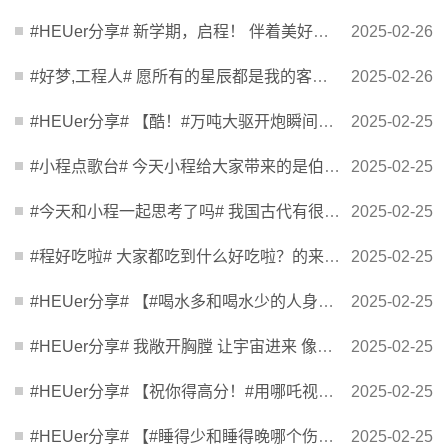
#HEUer分享# 新学期，启程！ 伴着美好的春光 全校师生以饱满的精神状态 开启新学期的学习工作 ...
2025-02-26
#好梦,工程人# 愿所有的星辰都是我的客人和朋友。 ——《旅行之歌》 摄影｜王睿智 ​​​
2025-02-26
#HEUer分享# 【酷！#万吨大驱开炮瞬间大片感拉满#】近日，由遵义舰、衡阳舰、微山湖舰组成的舰...
2025-02-25
#小程点歌台# 今天小程给大家带来的是伯远的《超时空存在》，这首歌充满了对未来的憧憬和对自我...
2025-02-25
#今天和小程一起思考了吗# 我国古代有很多计量单位，比如诗句“黄河远上白云间，一片孤城万仞山...
2025-02-25
#程好吃啦# 大家都吃到什么好吃啦？的来分享吧 摄影｜裴杰 ​​​
2025-02-25
#HEUer分享# 【#喝水多和喝水少的人身体差在哪#】#每天8杯水到底是多大的杯子# 饮水习惯从某种...
2025-02-25
#HEUer分享# 我敞开胸膛 让宇宙进来 像炽热的瀑布一样 加夫列拉·米斯特拉尔｜黎明 ​​​
2025-02-25
#HEUer分享# 【祝你得高分！#用哪吒视角打开考研查分#[哪吒开心]】今天起#2025考研初试成绩陆...
2025-02-25
#HEUer分享# 【#睡得少和睡得晚哪个伤害大#】凌晨一两点才睡、只睡了五六个小时，这两种情况都...
2025-02-25